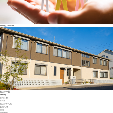
サービス
Service
住まい一覧
Facility
お知らせ
News
住まいからの
お知らせ
Blog
採用情報