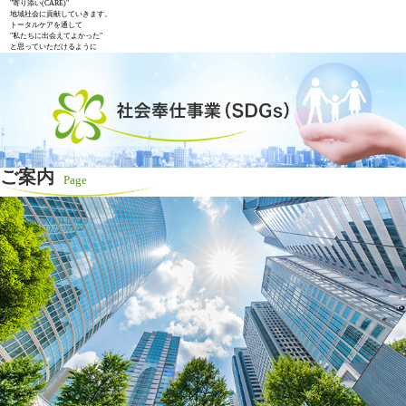
"寄り添い(CARE)"
地域社会に貢献していきます。
トータルケアを通して
"私たちに出会えてよかった"
と思っていただけるように
ご案内
Page