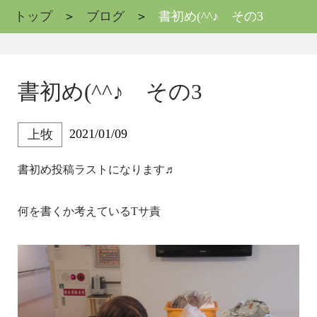
トップ
ブログ
書初め(^^♪ その3
書初め(^^♪ その3
2021/01/09
上牧
書初め投稿ラストになります♬
何を書くか考えているTサ責