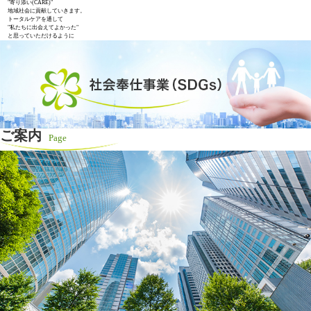
"寄り添い(CARE)"
地域社会に貢献していきます。
トータルケアを通して
"私たちに出会えてよかった"
と思っていただけるように
ご案内
Page