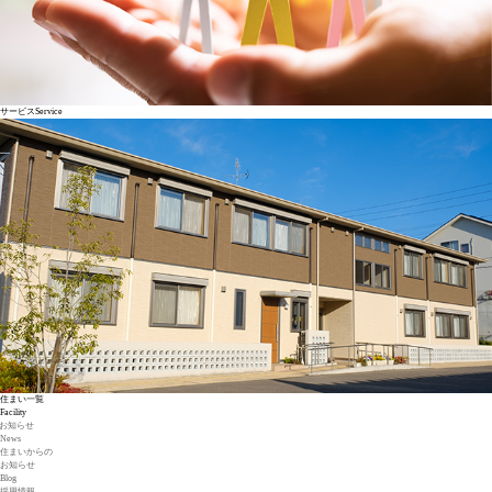
サービス
Service
住まい一覧
Facility
お知らせ
News
住まいからの
お知らせ
Blog
採用情報