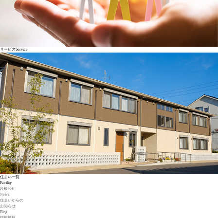
サービス
Service
住まい一覧
Facility
お知らせ
News
住まいからの
お知らせ
Blog
採用情報