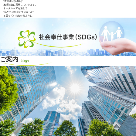
"寄り添い(CARE)"
地域社会に貢献していきます。
トータルケアを通して
"私たちに出会えてよかった"
と思っていただけるように
ご案内
Page