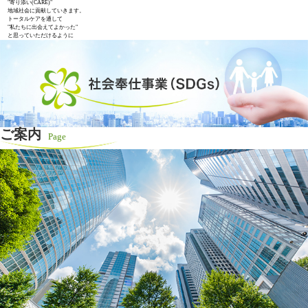
"寄り添い(CARE)"
地域社会に貢献していきます。
トータルケアを通して
"私たちに出会えてよかった"
と思っていただけるように
ご案内
Page