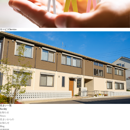
サービス
Service
住まい一覧
Facility
お知らせ
News
住まいからの
お知らせ
Blog
採用情報