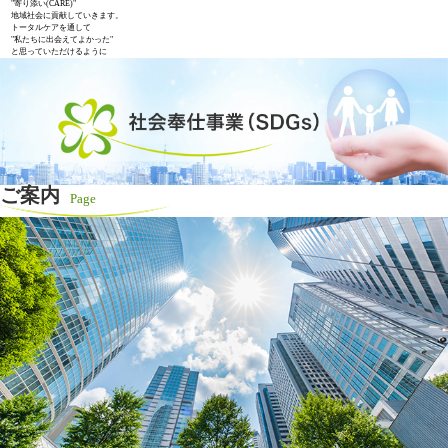
"寄り添い(CARE)"
地域社会に貢献していきます。
トータルケアを通して
"私たちに出会えてよかった"
と思っていただけるように
ご案内
Page