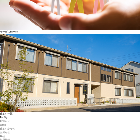
サービス
Service
住まい一覧
Facility
お知らせ
News
住まいからの
お知らせ
Blog
採用情報