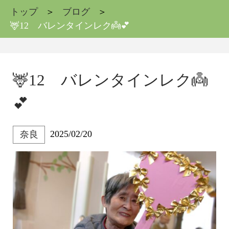
トップ
ブログ
🦌12 バレンタインレク👼💕
🦌12 バレンタインレク👼
💕
2025/02/20
奈良