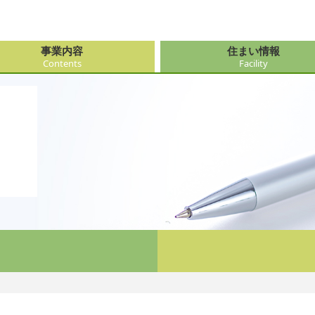
事業内容
住まい情報
Contents
Facility
由来
・障がい支援事業
府（大阪市内）
サービス
会社情報
医療・看
大阪府（
看護サー
採用
ューション事業
県
事・おもてなし
新卒採用
社会奉仕
奈良県
レクリエ
府