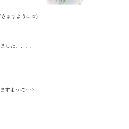
できますように☆)
いました、、、、
きますように～☆