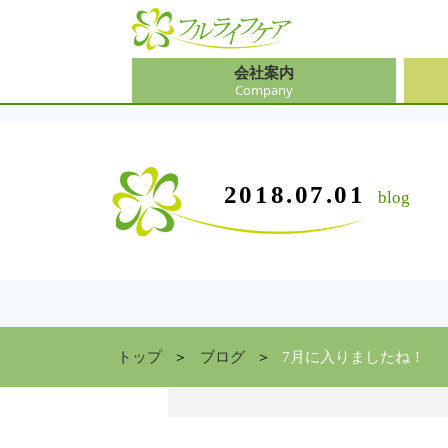
会社案内
Company
会社
介護
大阪
介護
会社案内
事業内容
サービス
2018.07.01
blog
Company
Contents
Service
中途
ソリ
兵庫
お食
住まい情報
Facility
京都
トップ
ブログ
7月に入りましたね！