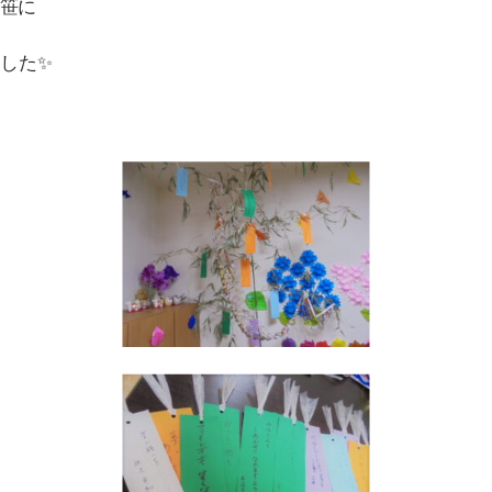
笹に
した✨