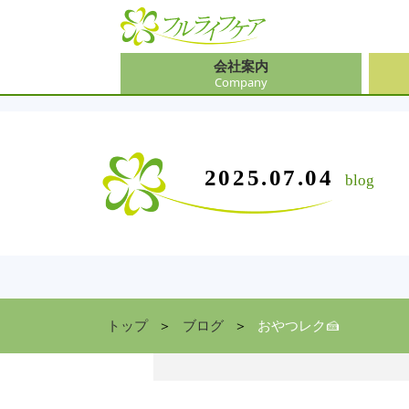
会社案内
Company
会社
介護
大阪
介護
会社案内
事業内容
サービス
2025.07.04
blog
Company
Contents
Service
中途
ソリ
兵庫
お食
住まい情報
Facility
京都
トップ
ブログ
おやつレク🍰