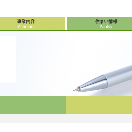
事業内容
住まい情報
Contents
Facility
由来
・障がい支援事業
府（大阪市内）
サービス
会社情報
医療・看
大阪府（
看護サー
採用
ューション事業
県
事・おもてなし
新卒採用
社会奉仕
奈良県
レクリエ
府