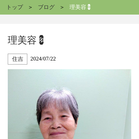
トップ
ブログ
理美容💈
理美容💈
2024/07/22
住吉