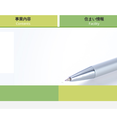
事業内容
住まい情報
Contents
Facility
由来
・障がい支援事業
府（大阪市内）
サービス
会社情報
医療・看
大阪府（
看護サー
採用
ューション事業
県
事・おもてなし
新卒採用
社会奉仕
奈良県
レクリエ
府