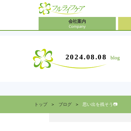
会社案内
Company
会社
介護
大阪
介護
会社案内
事業内容
サービス
2024.08.08
blog
Company
Contents
Service
中途
ソリ
兵庫
お食
住まい情報
Facility
京都
トップ
ブログ
思い出を残そう📷