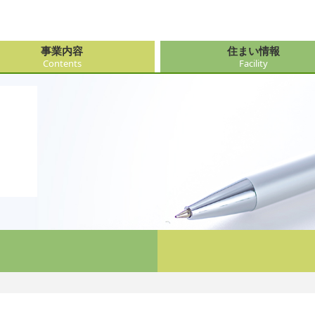
事業内容
住まい情報
Contents
Facility
由来
・障がい支援事業
府（大阪市内）
サービス
会社情報
医療・看
大阪府（
看護サー
採用
ューション事業
県
事・おもてなし
新卒採用
社会奉仕
奈良県
レクリエ
府