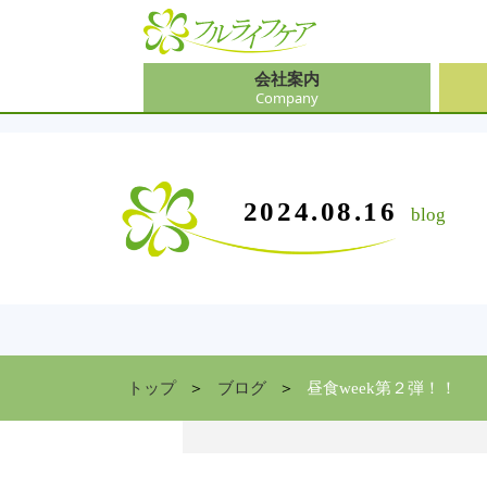
会社案内
Company
会社
介護
大阪
介護
会社案内
事業内容
サービス
2024.08.16
blog
Company
Contents
Service
中途
ソリ
兵庫
お食
住まい情報
Facility
京都
トップ
ブログ
昼食week第２弾！！