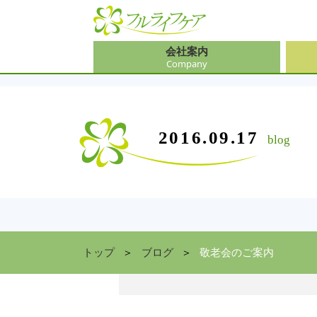
会社案内
Company
会社
介護
大阪
介護
会社案内
事業内容
サービス
2016.09.17
blog
Company
Contents
Service
中途
ソリ
兵庫
お食
住まい情報
Facility
京都
トップ
ブログ
敬老会のご案内