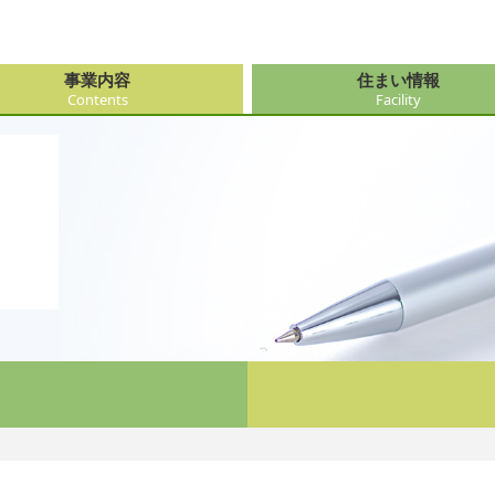
事業内容
住まい情報
Contents
Facility
由来
・障がい支援事業
府（大阪市内）
サービス
会社情報
医療・看
大阪府（
看護サー
採用
ューション事業
県
事・おもてなし
新卒採用
社会奉仕
奈良県
レクリエ
府