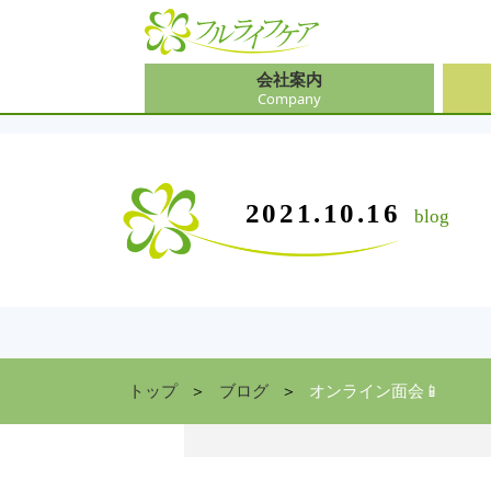
会社案内
Company
会社
介護
大阪
介護
会社案内
事業内容
サービス
2021.10.16
blog
Company
Contents
Service
中途
ソリ
兵庫
お食
住まい情報
Facility
京都
トップ
ブログ
オンライン面会📱