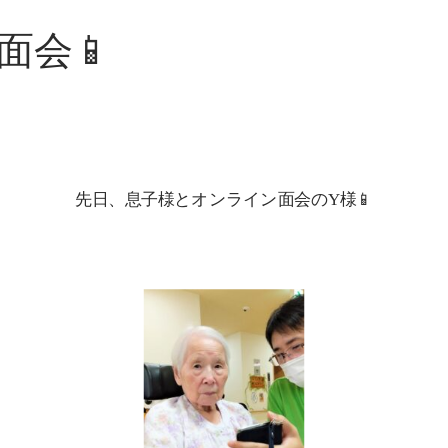
面会📱
先日、息子様とオンライン面会のY様📱