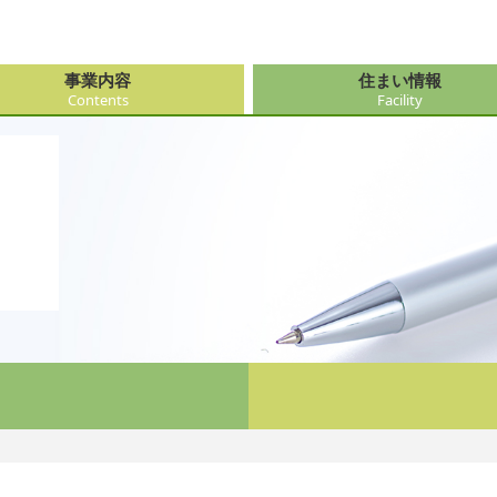
事業内容
住まい情報
Contents
Facility
由来
・障がい支援事業
府（大阪市内）
サービス
会社情報
医療・看
大阪府（
看護サー
採用
ューション事業
県
事・おもてなし
新卒採用
社会奉仕
奈良県
レクリエ
府