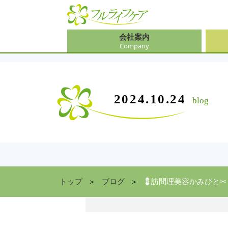
会社案内
Company
会社
介護
大阪
介護
会社案内
事業内容
サービス
2024.10.24
blog
Company
Contents
Service
中途
ソリ
兵庫
お食
住まい情報
Facility
京都
トップ
ブログ
💈訪問理美容かみびと✂