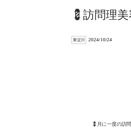
💈訪問理
2024/10/24
東淀川
💈月に一度の訪問