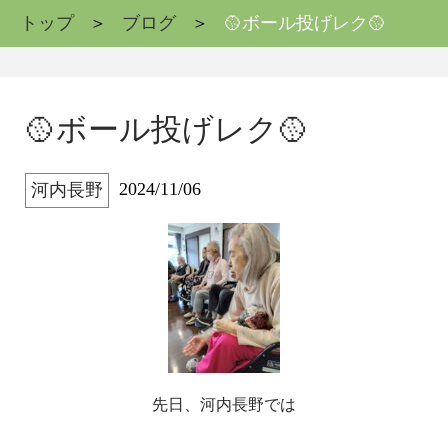
トップ
ブログ
🥎ボール投げレク🥎
🥎ボール投げレク🥎
2024/11/06
河内長野
先日、河内長野では