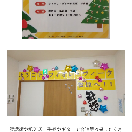
腹話術や紙芝居、手品やギターで合唱等々盛りだくさ