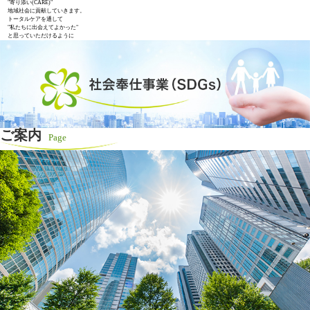
"寄り添い(CARE)"
地域社会に貢献していきます。
トータルケアを通して
"私たちに出会えてよかった"
と思っていただけるように
ご案内
Page