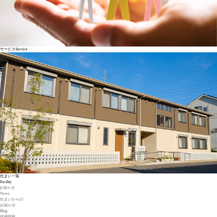
サービス
Service
住まい一覧
Facility
お知らせ
News
住まいからの
お知らせ
Blog
採用情報