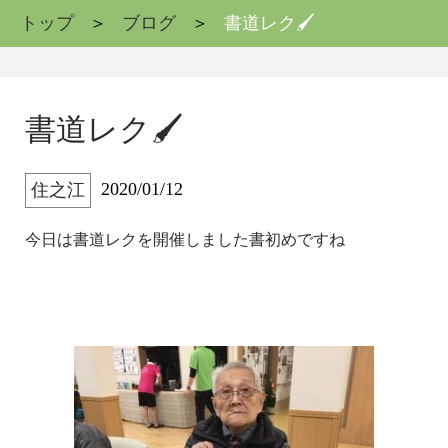
トップ
ブログ
書道レク🖌
書道レク🖌
2020/01/12
住之江
今日は書道レクを開催しました書初めですね