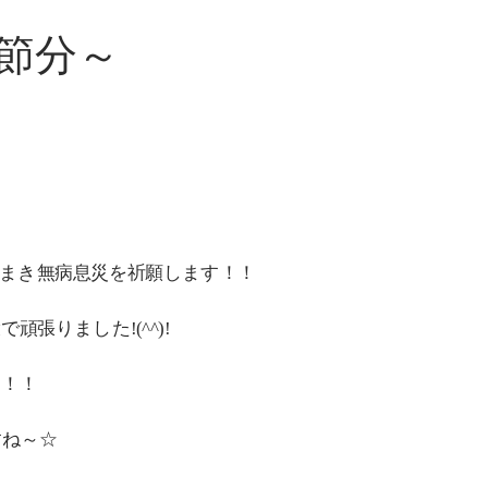
節分～
まき無病息災を祈願します！！
張りました!(^^)!
す！！
すね～☆