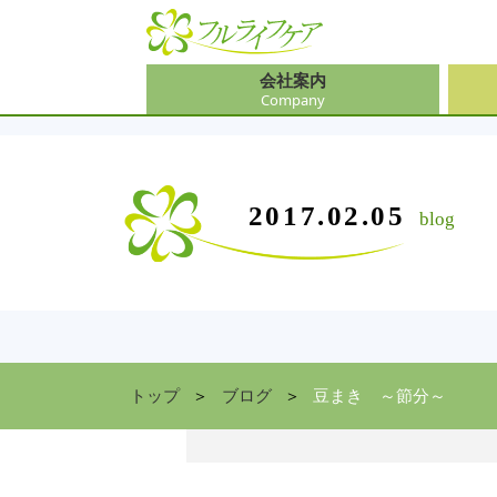
会社案内
Company
会社
介護
大阪
介護
会社案内
事業内容
サービス
2017.02.05
blog
Company
Contents
Service
中途
ソリ
兵庫
お食
住まい情報
Facility
京都
トップ
ブログ
豆まき ～節分～