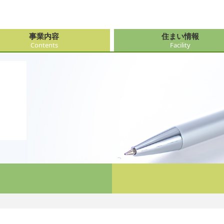
事業内容
住まい情報
Contents
Facility
由来
・障がい支援事業
府（大阪市内）
サービス
会社情報
医療・看
大阪府（
看護サー
採用
ューション事業
県
事・おもてなし
新卒採用
社会奉仕
奈良県
レクリエ
府