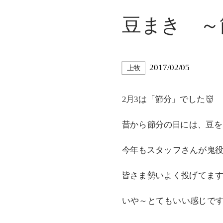
豆まき ～
2017/02/05
上牧
2月3は「節分」でした👹
昔から節分の日には、豆を
今年もスタッフさんが鬼役で頑
皆さま勢いよく投げてま
いや～とてもいい感じで