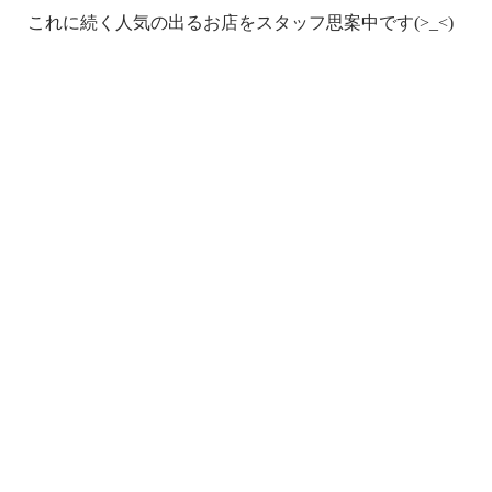
これに続く人気の出るお店をスタッフ
思案中
です(>_<)