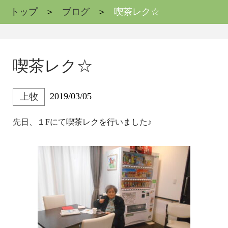
トップ
ブログ
喫茶レク☆
喫茶レク☆
2019/03/05
上牧
先日、１Fにて喫茶レクを行いました♪