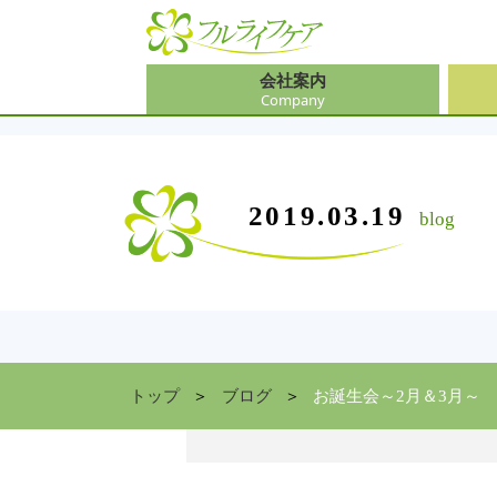
会社案内
Company
会社
介護
大阪
介護
会社案内
事業内容
サービス
2019.03.19
blog
Company
Contents
Service
中途
ソリ
兵庫
お食
住まい情報
Facility
京都
トップ
ブログ
お誕生会～2月＆3月～