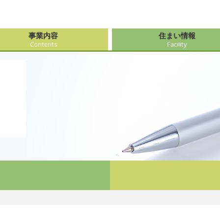
事業内容
住まい情報
Contents
Facility
由来
・障がい支援事業
府（大阪市内）
サービス
会社情報
医療・看
大阪府（
看護サー
採用
ューション事業
県
事・おもてなし
新卒採用
社会奉仕
奈良県
レクリエ
府