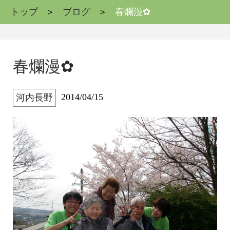
トップ
ブログ
春爛漫✿
春爛漫✿
2014/04/15
河内長野