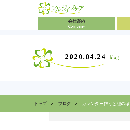
会社案内
Company
会社
介護
大阪
介護
会社案内
事業内容
サービス
2020.04.24
blog
Company
Contents
Service
中途
ソリ
兵庫
お食
住まい情報
Facility
京都
トップ
ブログ
カレンダー作りと鯉のぼ