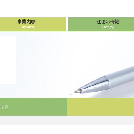
事業内容
住まい情報
Contents
Facility
由来
・障がい支援事業
府（大阪市内）
サービス
会社情報
医療・看
大阪府（
看護サー
採用
ューション事業
県
事・おもてなし
新卒採用
社会奉仕
奈良県
レクリエ
府
り☆