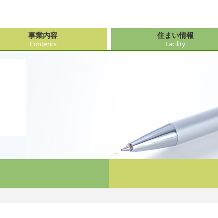
事業内容
住まい情報
Contents
Facility
由来
・障がい支援事業
府（大阪市内）
サービス
会社情報
医療・看
大阪府（
看護サー
採用
ューション事業
県
事・おもてなし
新卒採用
社会奉仕
奈良県
レクリエ
府