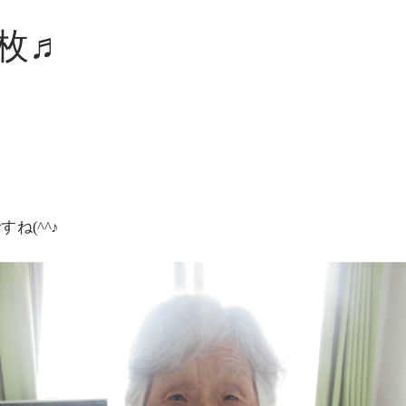
枚♬
ね(^^♪