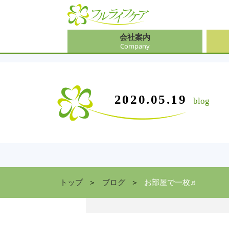
会社案内
Company
会社
介護
大阪
介護
会社案内
事業内容
サービス
2020.05.19
blog
Company
Contents
Service
中途
ソリ
兵庫
お食
住まい情報
Facility
京都
トップ
ブログ
お部屋で一枚♬