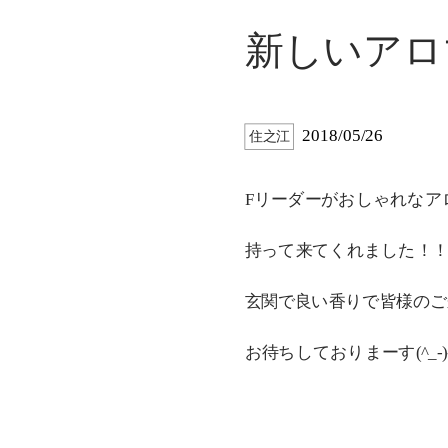
新しいアロマ(
2018/05/26
住之江
Fリーダーがおしゃれなア
持って来てくれました！
玄関で良い香りで皆様のご
お待ちしておりまーす(^_-)