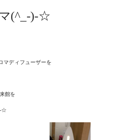
^_-)-☆
ロマディフューザーを
！
来館を
-☆