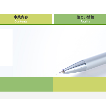
事業内容
住まい情報
Contents
Facility
由来
・障がい支援事業
府（大阪市内）
サービス
会社情報
医療・看
大阪府（
看護サー
採用
ューション事業
県
事・おもてなし
新卒採用
社会奉仕
奈良県
レクリエ
府