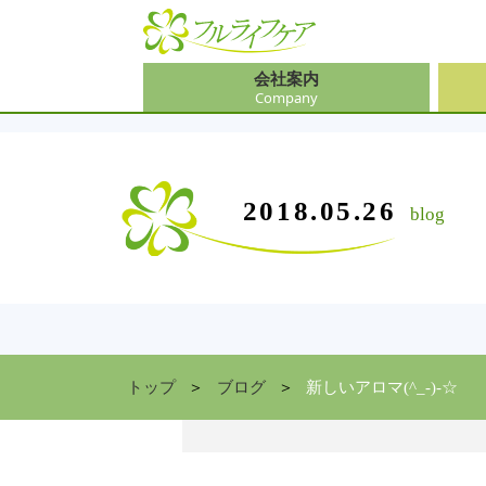
会社案内
Company
会社
介護
大阪
介護
会社案内
事業内容
サービス
2018.05.26
blog
Company
Contents
Service
中途
ソリ
兵庫
お食
住まい情報
Facility
京都
トップ
ブログ
新しいアロマ(^_-)-☆