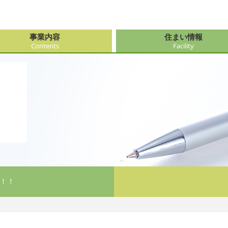
事業内容
住まい情報
Contents
Facility
由来
・障がい支援事業
府（大阪市内）
サービス
会社情報
医療・看
大阪府（
看護サー
採用
ューション事業
県
事・おもてなし
新卒採用
社会奉仕
奈良県
レクリエ
府
！！