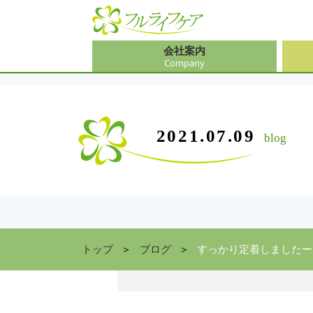
会社案内
Company
会社
介護
大阪
介護
会社案内
事業内容
サービス
2021.07.09
blog
Company
Contents
Service
中途
ソリ
兵庫
お食
住まい情報
Facility
京都
トップ
ブログ
すっかり定着しましたー