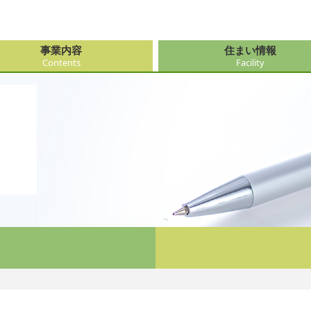
事業内容
住まい情報
Contents
Facility
由来
・障がい支援事業
府（大阪市内）
サービス
会社情報
医療・看
大阪府（
看護サー
採用
ューション事業
県
事・おもてなし
新卒採用
社会奉仕
奈良県
レクリエ
府