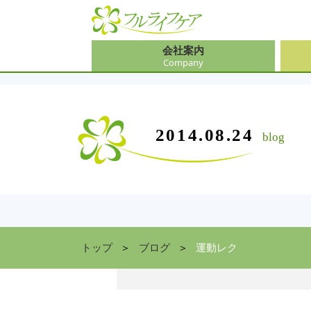
会社案内
Company
会社
介護
大阪
介護
会社案内
事業内容
サービス
2014.08.24
blog
Company
Contents
Service
中途
ソリ
兵庫
お食
住まい情報
Facility
京都
トップ
ブログ
運動レク