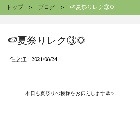
トップ
ブログ
🍉夏祭りレク③🌻
🍉夏祭りレク③🌻
2021/08/24
住之江
本日も夏祭りの模様をお伝えします😆✨