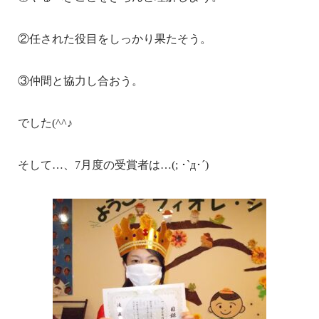
②任された役目をしっかり果たそう。
③仲間と協力し合おう。
でした(^^♪
そして…、7月度の受賞者は…(; ･`д･´)