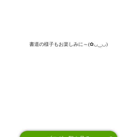
書道の様子もお楽しみに～(✿◡‿◡)