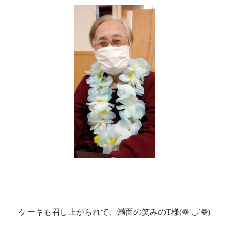
ケーキも召し上がられて、満面の笑みのT様(❁´◡`❁)