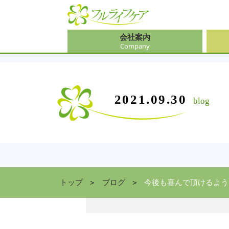
会社案内
Company
会社
介護
大阪
介護
会社案内
事業内容
サービス
2021.09.30
blog
Company
Contents
Service
中途
ソリ
兵庫
お食
住まい情報
Facility
京都
トップ
ブログ
今後も喜んで頂けるよう