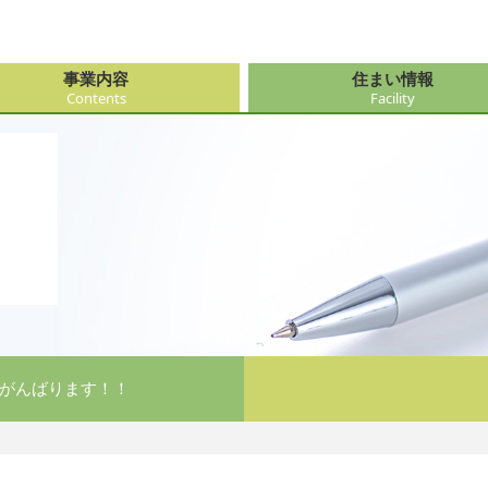
事業内容
住まい情報
Contents
Facility
由来
・障がい支援事業
府（大阪市内）
サービス
会社情報
医療・看
大阪府（
看護サー
採用
ューション事業
県
事・おもてなし
新卒採用
社会奉仕
奈良県
レクリエ
府
がんばります！！