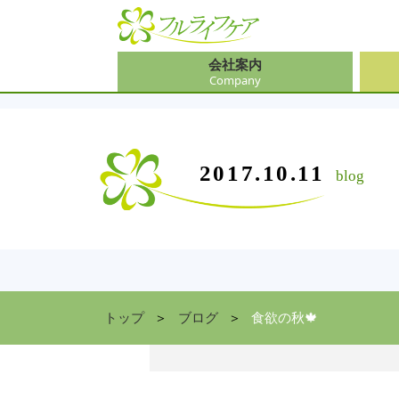
会社案内
Company
会社
介護
大阪
介護
会社案内
事業内容
サービス
2017.10.11
blog
Company
Contents
Service
中途
ソリ
兵庫
お食
住まい情報
Facility
京都
トップ
ブログ
食欲の秋🍁