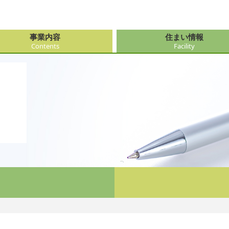
事業内容
住まい情報
Contents
Facility
由来
・障がい支援事業
府（大阪市内）
サービス
会社情報
医療・看
大阪府（
看護サー
採用
ューション事業
県
事・おもてなし
新卒採用
社会奉仕
奈良県
レクリエ
府