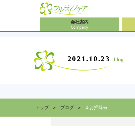
会社案内
Company
会社
介護
大阪
介護
会社案内
事業内容
サービス
2021.10.23
blog
Company
Contents
Service
中途
ソリ
兵庫
お食
住まい情報
Facility
京都
トップ
ブログ
🧹お掃除🧺