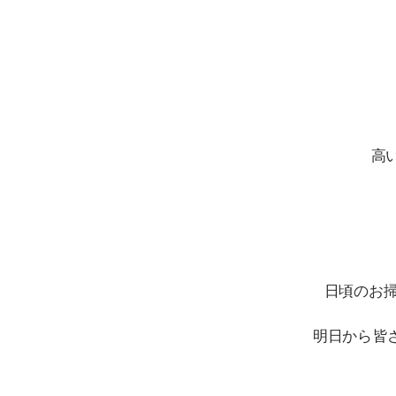
高
日頃のお
明日から皆