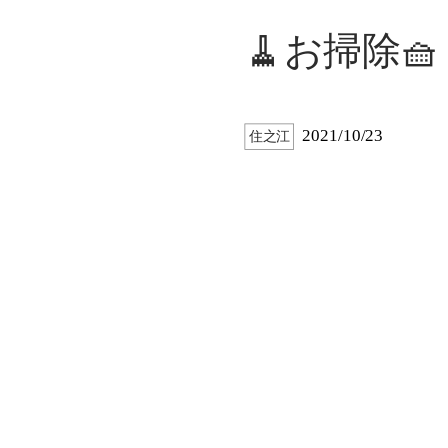
🧹お掃除🧺
2021/10/23
住之江