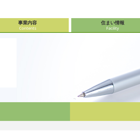
事業内容
住まい情報
Contents
Facility
由来
・障がい支援事業
府（大阪市内）
サービス
会社情報
医療・看
大阪府（
看護サー
採用
ューション事業
県
事・おもてなし
新卒採用
社会奉仕
奈良県
レクリエ
府