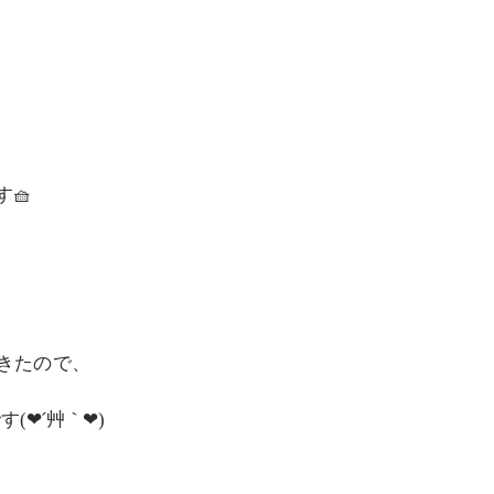
🧺
きたので、
❤´艸｀❤)