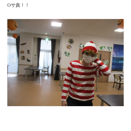
Oサ責！！