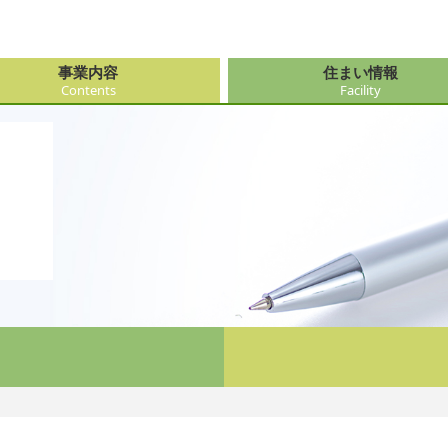
事業内容
住まい情報
Contents
Facility
由来
・障がい支援事業
府（大阪市内）
サービス
会社情報
医療・看
大阪府（
看護サー
採用
ューション事業
県
事・おもてなし
新卒採用
社会奉仕
奈良県
レクリエ
府