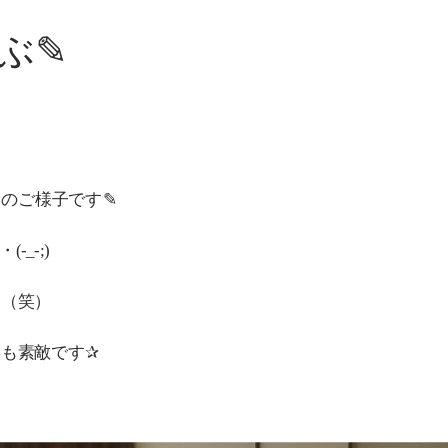
ぶ✎
のご様子です✎
_-;)
（笑）
も素敵です✰