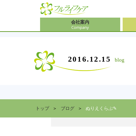
会社案内
Company
会社
介護
大阪
介護
会社案内
事業内容
サービス
2016.12.15
blog
Company
Contents
Service
中途
ソリ
兵庫
お食
住まい情報
Facility
京都
トップ
ブログ
ぬりえくらぶ✎