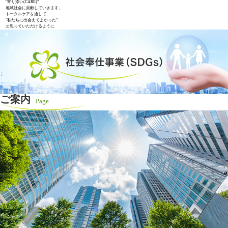
"寄り添い(CARE)"
地域社会に貢献していきます。
トータルケアを通して
"私たちに出会えてよかった"
と思っていただけるように
ご案内
Page