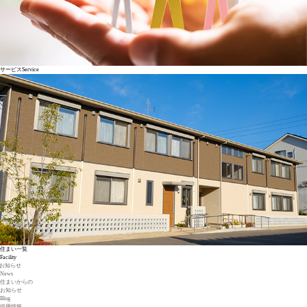
サービス
Service
住まい一覧
Facility
お知らせ
News
住まいからの
お知らせ
Blog
採用情報