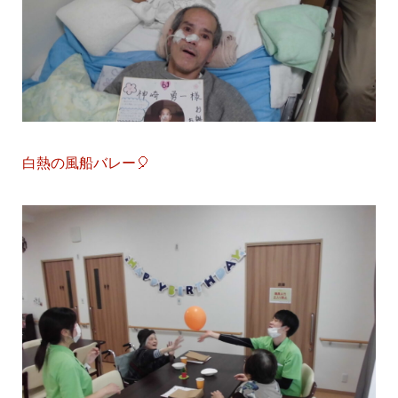
白熱の風船バレー🎈