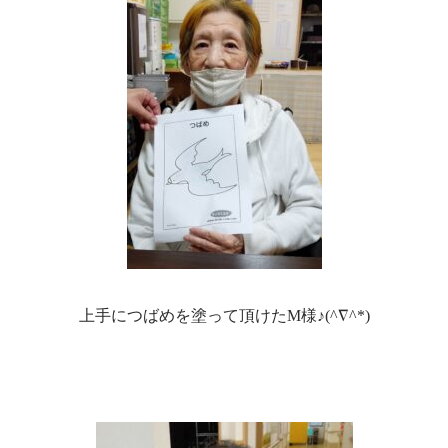
上手につばめを塗って頂けたM様♪(^∇^*)