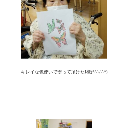
キレイな色使いで塗って頂けたI様(*^▽^*)