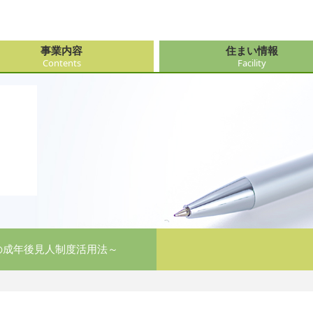
事業内容
住まい情報
Contents
Facility
由来
・障がい支援事業
府（大阪市内）
サービス
会社情報
医療・看
大阪府（
看護サー
採用
ューション事業
県
事・おもてなし
新卒採用
社会奉仕
奈良県
レクリエ
府
の成年後見人制度活用法～