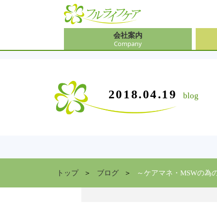
会社案内
Company
会社
介護
大阪
介護
会社案内
事業内容
サービス
2018.04.19
blog
Company
Contents
Service
中途
ソリ
兵庫
お食
住まい情報
Facility
京都
トップ
ブログ
～ケアマネ・MSWの為