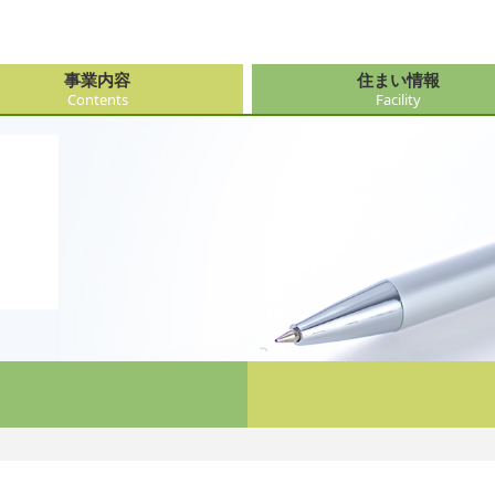
事業内容
住まい情報
Contents
Facility
由来
・障がい支援事業
府（大阪市内）
サービス
会社情報
医療・看
大阪府（
看護サー
採用
ューション事業
県
事・おもてなし
新卒採用
社会奉仕
奈良県
レクリエ
府