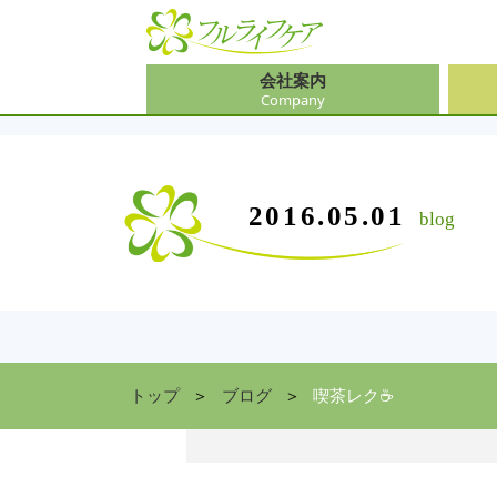
会社案内
Company
会社
介護
大阪
介護
会社案内
事業内容
サービス
2016.05.01
blog
Company
Contents
Service
中途
ソリ
兵庫
お食
住まい情報
Facility
京都
トップ
ブログ
喫茶レク☕