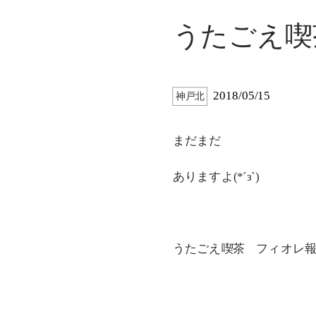
うたごえ喫茶
2018/05/15
神戸北
まだまだ
ありますよ(*´з`)
うたごえ喫茶 フィオレ報告