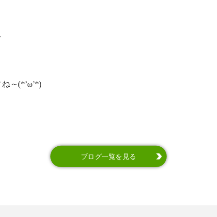
…
(*’ω’*)
ブログ一覧を見る