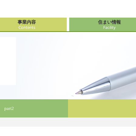
事業内容
住まい情報
Contents
Facility
由来
・障がい支援事業
府（大阪市内）
サービス
会社情報
医療・看
大阪府（
看護サー
採用
ューション事業
県
事・おもてなし
新卒採用
社会奉仕
奈良県
レクリエ
府
art2