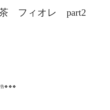
 フィオレ part2
🍀🍀