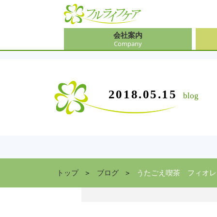
会社案内
Company
会社
介護
大阪
介護
会社案内
事業内容
サービス
2018.05.15
blog
Company
Contents
Service
中途
ソリ
兵庫
お食
住まい情報
Facility
京都
トップ
ブログ
うたごえ喫茶 フィオレ p