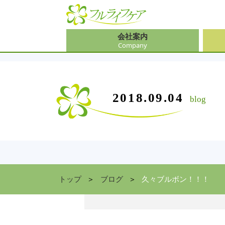
会社案内
Company
会社
介護
大阪
介護
会社案内
事業内容
サービス
2018.09.04
blog
Company
Contents
Service
中途
ソリ
兵庫
お食
住まい情報
Facility
京都
トップ
ブログ
久々ブルボン！！！