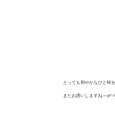
とっても和やかなひと時
またお誘いしますね～(#^^#