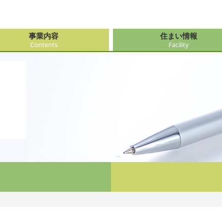
事業内容
住まい情報
Contents
Facility
由来
・障がい支援事業
府（大阪市内）
サービス
会社情報
医療・看
大阪府（
看護サー
採用
ューション事業
県
事・おもてなし
新卒採用
社会奉仕
奈良県
レクリエ
府