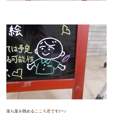
落ち葉を眺める
こころ君
です(^^♪