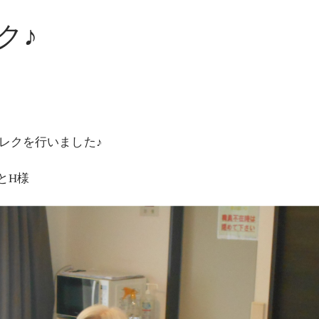
ク♪
操レクを行いました♪
とH様