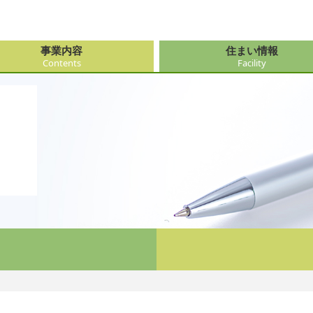
事業内容
住まい情報
Contents
Facility
由来
・障がい支援事業
府（大阪市内）
サービス
会社情報
医療・看
大阪府（
看護サー
採用
ューション事業
県
事・おもてなし
新卒採用
社会奉仕
奈良県
レクリエ
府