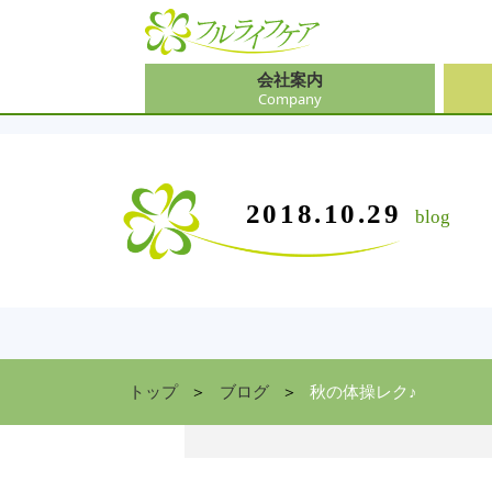
会社案内
Company
会社
介護
大阪
介護
会社案内
事業内容
サービス
2018.10.29
blog
Company
Contents
Service
中途
ソリ
兵庫
お食
住まい情報
Facility
京都
トップ
ブログ
秋の体操レク♪