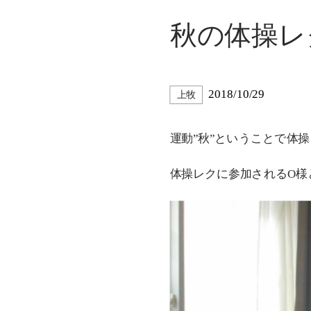
秋の体操レ
2018/10/29
上牧
運動”秋”ということで体
体操レクに参加されるO様