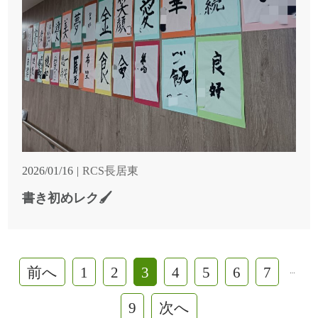
2026/01/16
RCS長居東
書き初めレク🖌
前へ
1
2
3
4
5
6
7
…
9
次へ