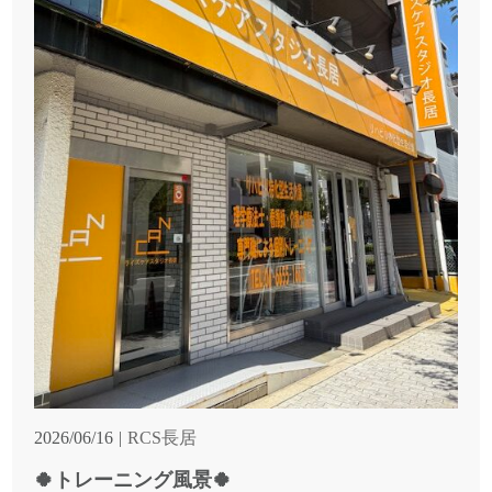
2026/06/16
RCS長居
🍀トレーニング風景🍀