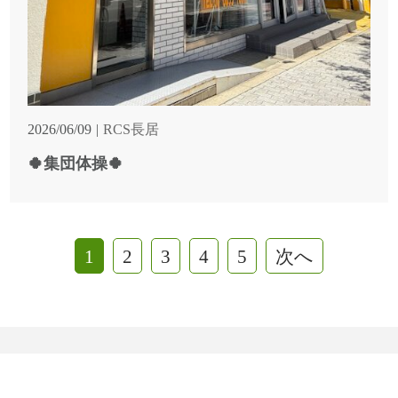
2026/06/09
RCS長居
🍀集団体操🍀
1
2
3
4
5
次へ