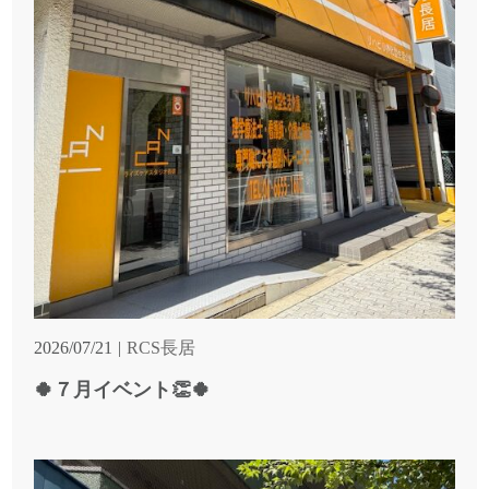
2026/07/21
RCS長居
🍀７月イベント👏🍀