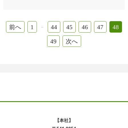
前へ
1
44
45
46
47
48
…
49
次へ
【本社】